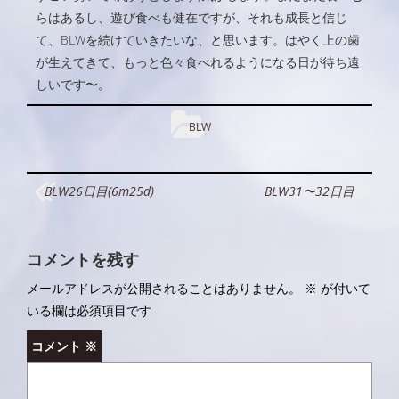
らはあるし、遊び食べも健在ですが、それも成長と信じ
て、BLWを続けていきたいな、と思います。はやく上の歯
が生えてきて、もっと色々食べれるようになる日が待ち遠
しいです〜。
BLW
投
BLW26日目(6m25d)
BLW31〜32日目
稿
ナ
コメントを残す
ビ
メールアドレスが公開されることはありません。
※
が付いて
ゲ
いる欄は必須項目です
ー
コメント
※
シ