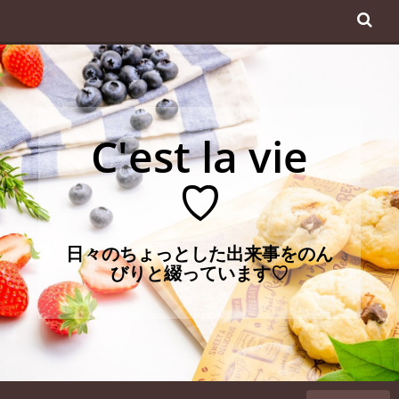
コ
ン
テ
ン
ツ
へ
C'est la vie
ス
キ
♡
ッ
プ
日々のちょっとした出来事をのん
びりと綴っています♡