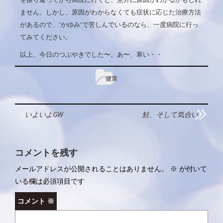
ません。しかし、原因がわからなくても症状に応じた治療方法
があるので、”かゆみ”で苦しんでいるのなら、一度病院に行っ
てみてください。
以上、今日のつぶやきでした〜。あ〜、寒い・・
健康
投
いよいよGW
鮭、そして気合い
稿
ナ
コメントを残す
ビ
メールアドレスが公開されることはありません。
※
が付いて
ゲ
いる欄は必須項目です
ー
コメント
※
シ