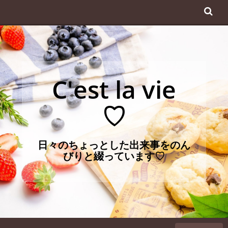
コ
ン
テ
ン
ツ
へ
C'est la vie
ス
キ
♡
ッ
プ
日々のちょっとした出来事をのん
びりと綴っています♡