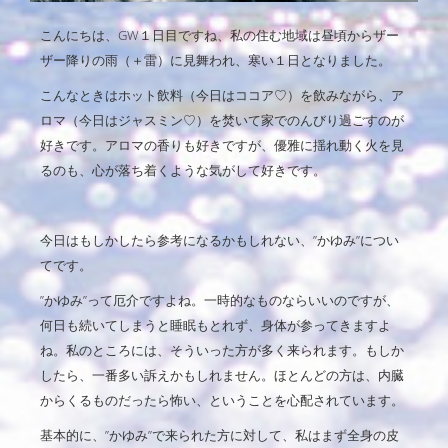
こんにちは、GW１日目ですね、私の住む地域は昼頃からザー
ザー降りの雨（＋雷）に見舞われ、寒い１日となりました。
こんなときはホット飲料（今日はココア♡）を飲みながら、ア
ロマ（今日はジャスミン♡）を焚いて家でのんびり過ごすのが
好きです。アロマの香りも好きですが、優雅に揺れ動く火を見
るのも、心が落ち着くような気がして好きです。
今日はもしかしたら参考になるかもしれない、”かゆみ”につい
てです。
”かゆみ”って厄介ですよね。一時的なものならいいのですが、
何日も続いてしまうと睡眠もとれず、身体が参ってきますよ
ね。私のところには、そういった方が多く来られます。もしか
したら、一番多い訴えかもしれません。ほとんどの方は、内臓
からくるものだったら怖い、ということを心配されています。
基本的に、”かゆみ”で来られた方に対して、私はまず全身の皮