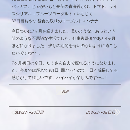
パラガス、じゃがいもと長芋の青海苔がけ、トマト、ライ
スシリアル＋フルーツヨーグルト＋いちじく
32日目おやつ:昼食の残りのヨーグルト＋バナナ
今日ついに7ヶ月を迎えました。長いような、あっという
間のような不思議な生活でした。仕事復帰まであと4ヶ月
ほどになりました。残りの期間を悔いのないように過ごし
たいですね〜…。
7ヶ月初日の今日、たくさん自力で座れるようになりまし
た。今までは座れても1日1回だったので、日々成長してる
感じがして嬉しいです。ハイハイが楽しみです〜…！
BLW
投
BLW27〜30日目
BLW33〜38日目
稿