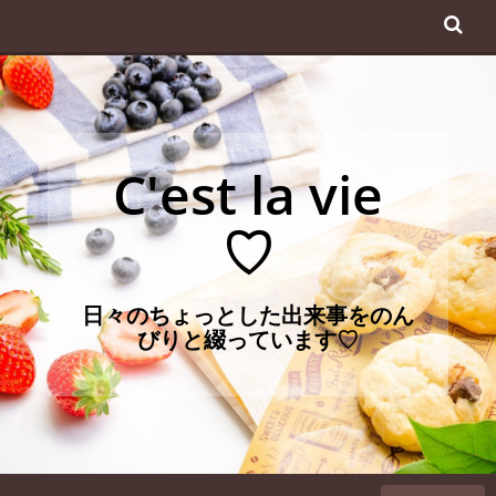
コ
ン
テ
ン
ツ
へ
C'est la vie
ス
キ
♡
ッ
プ
日々のちょっとした出来事をのん
びりと綴っています♡