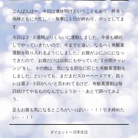
こんばんは〜。今日は連休明けということもあり、外来・
病棟ともに大忙し・・無事に１日が終わり、ホッとしてま
す。
今日は２−３週間ぶりくらいに運動しました。今後も継続
してやっていきたいので、今までと違い、なるべく有酸素
運動を取り入れるようにしました。お腹がぷにぷにになっ
てきたので、お腹だけは以前にもやっていた”２分間チャレ
ンジ”をし、その他は、気になる部位に応じた有酸素運動を
しました。といっても、まだまだスローペースです。筋ト
レは週２−３回がいいと言われてるけど、有酸素運動は毎
日続けてやるものなんでしょうか・・あとで調べてみよ
う。
足もお腹も気になるところがいっぱい・・！！引き締めた
い・・！！
～
ダイエット
日常生活