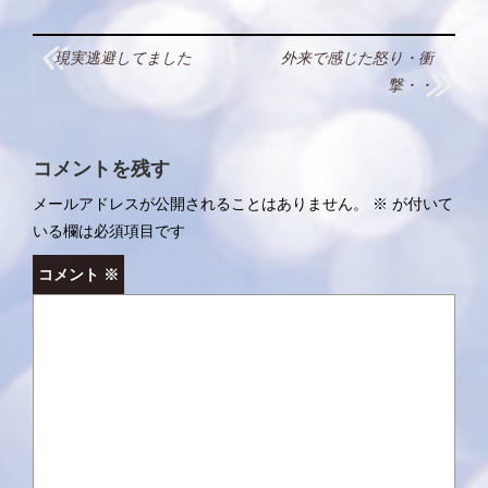
投
現実逃避してました
外来で感じた怒り・衝
稿
撃・・
ナ
ビ
コメントを残す
ゲ
メールアドレスが公開されることはありません。
※
が付いて
ー
いる欄は必須項目です
シ
コメント
※
ョ
ン