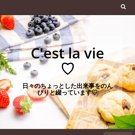
コ
ン
テ
ン
ツ
へ
C'est la vie
ス
キ
♡
ッ
プ
日々のちょっとした出来事をのん
びりと綴っています♡